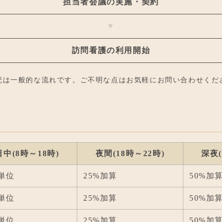
担当者会議の実施・契約
▼
訪問看護の利用開始
記は一般的な流れです。ご不明な点はお気軽にお問い合わせくだ
日中
(8時～18時)
夜間
(18時～22時)
深夜
4単位
25%加算
50%加
1単位
25%加算
50%加
3単位
25%加算
50%加